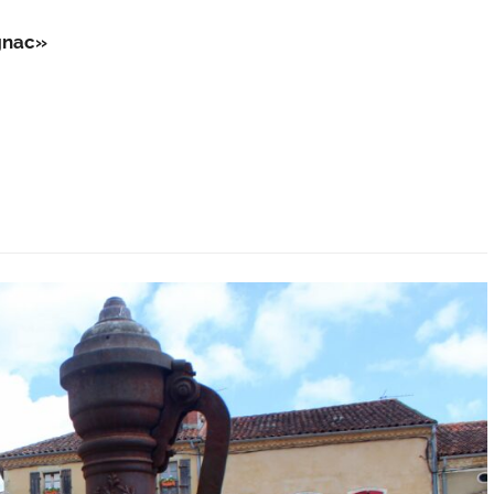
gnac»