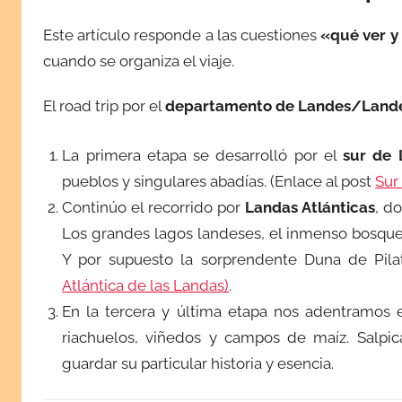
l
Este artículo responde a las cuestiones
«qué ver y
i
cuando se organiza el viaje.
c
a
El road trip por el
departamento de Landes/Land
d
a
La primera etapa se desarrolló por el
sur de 
e
l
pueblos y singulares abadías. (Enlace al post
Sur
n
Continúo el recorrido por
Landas Atlánticas
, d
o
Los grandes lagos landeses, el inmenso bosque 
v
Y por supuesto la sorprendente Duna de Pila
i
Atlántica de las Landas)
.
e
En la tercera y última etapa nos adentramos 
m
riachuelos, viñedos y campos de maíz. Salpi
b
guardar su particular historia y esencia.
r
e