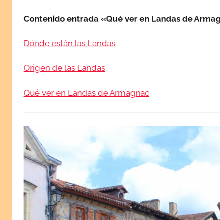
1
Contenido entrada «Qué ver en Landas de Arma
5
,
Dónde están las Landas
2
0
Origen de las Landas
2
1
Qué ver en Landas de Armagnac