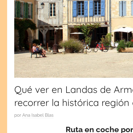
viajes
monumentos,
cultura
por
y
tradiciones.
España
¡Visita
mi
y
blog!
Europa
Qué ver en Landas de Arma
recorrer la histórica regi
P
por
Ana Isabel Blas
u
Ruta en coche po
b