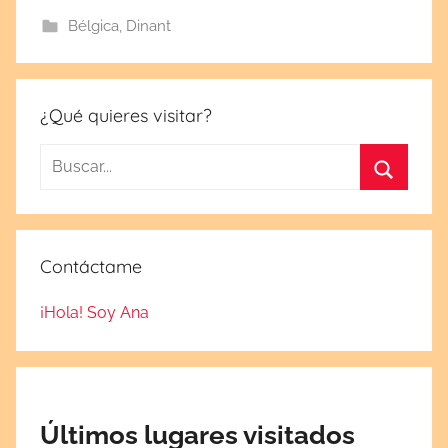
a
Bélgica
,
Dinant
e
l
n
o
¿Qué quieres visitar?
v
Buscar:
i
e
Buscar
m
b
Contáctame
r
e
¡Hola! Soy Ana
5
,
2
0
2
Últimos lugares visitados
4