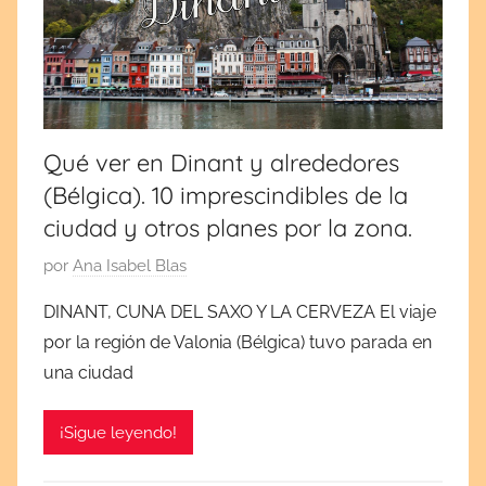
por
cultura
y
España
tradiciones.
¡Visita
y
mi
blog!
Europa
Qué ver en Dinant y alrededores
(Bélgica). 10 imprescindibles de la
ciudad y otros planes por la zona.
P
por
Ana Isabel Blas
u
DINANT, CUNA DEL SAXO Y LA CERVEZA El viaje
b
por la región de Valonia (Bélgica) tuvo parada en
l
una ciudad
i
c
¡Sigue leyendo!
a
d