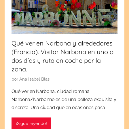
por
cultura
y
España
tradiciones.
¡Visita
y
mi
blog!
Europa
Qué ver en Narbona y alrededores
(Francia). Visitar Narbona en uno o
dos días y ruta en coche por la
zona.
P
por
Ana Isabel Blas
u
Qué ver en Narbona, ciudad romana
b
Narbona/Narbonne es de una belleza exquisita y
l
discreta. Una ciudad que en ocasiones pasa
i
c
¡Sigue leyendo!
a