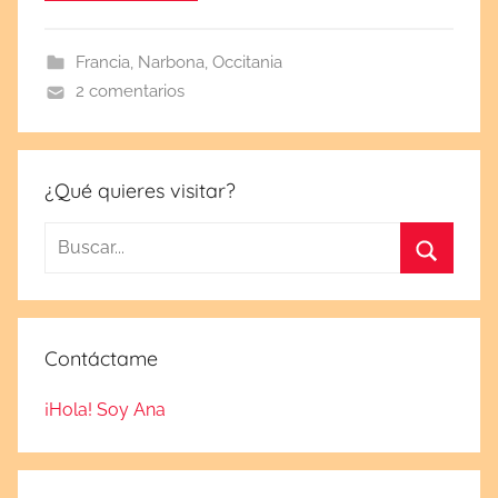
d
a
Francia
,
Narbona
,
Occitania
e
2 comentarios
l
j
u
n
¿Qué quieres visitar?
i
Buscar:
o
1
Buscar
5
,
Contáctame
2
0
¡Hola! Soy Ana
2
3