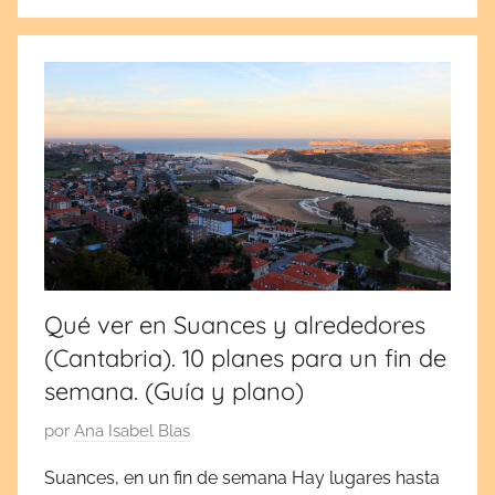
j
u
l
i
o
2
0
,
2
0
1
Qué ver en Suances y alrededores
7
(Cantabria). 10 planes para un fin de
semana. (Guía y plano)
P
por
Ana Isabel Blas
u
Suances, en un fin de semana Hay lugares hasta
b