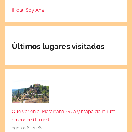
2
¡Hola! Soy Ana
0
1
7
Últimos lugares visitados
Qué ver en el Matarraña: Guía y mapa de la ruta
en coche (Teruel)
agosto 6, 2026