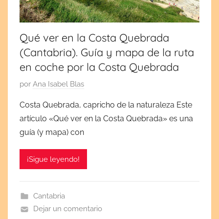
2
0
1
Qué ver en la Costa Quebrada
8
(Cantabria). Guía y mapa de la ruta
en coche por la Costa Quebrada
P
por
Ana Isabel Blas
u
Costa Quebrada, capricho de la naturaleza Este
b
artículo «Qué ver en la Costa Quebrada» es una
l
guía (y mapa) con
i
c
¡Sigue leyendo!
a
d
a
Cantabria
e
Dejar un comentario
l