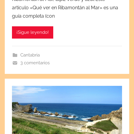
b
artículo «Qué ver en Ribamontán al Mar» es una
l
guía completa (con
i
c
¡Sigue leyendo!
a
d
a
Cantabria
e
3 comentarios
l
j
u
l
i
o
1
3
,