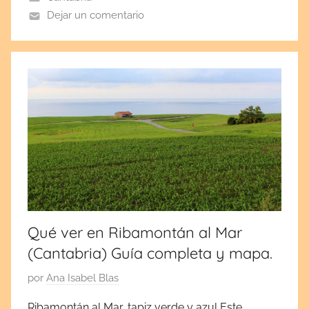
e
Dejar un comentario
l
j
u
l
i
o
1
9
,
2
0
1
Qué ver en Ribamontán al Mar
8
(Cantabria) Guía completa y mapa.
P
por
Ana Isabel Blas
u
Ribamontán al Mar, tapiz verde y azul Este