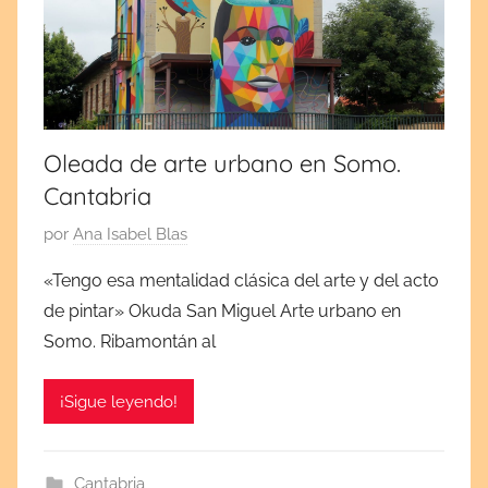
por
cultura
y
España
tradiciones.
¡Visita
y
mi
blog!
Europa
Oleada de arte urbano en Somo.
Cantabria
P
por
Ana Isabel Blas
u
«Tengo esa mentalidad clásica del arte y del acto
b
de pintar» Okuda San Miguel Arte urbano en
l
Somo. Ribamontán al
i
c
¡Sigue leyendo!
a
d
a
Cantabria