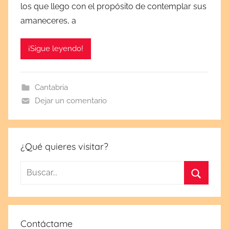
los que llego con el propósito de contemplar sus
l
amaneceres, a
i
c
¡Sigue leyendo!
a
d
a
Cantabria
e
Dejar un comentario
l
f
e
b
¿Qué quieres visitar?
r
Buscar:
e
r
Buscar
o
5
Contáctame
,