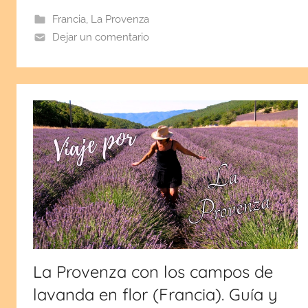
a
e
Francia
,
La Provenza
l
Dejar un comentario
a
g
o
s
t
o
1
1
,
2
0
2
La Provenza con los campos de
5
lavanda en flor (Francia). Guía y