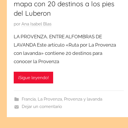
mapa con 20 destinos a los pies
del Luberon
P
por
Ana Isabel Blas
u
LA PROVENZA, ENTRE ALFOMBRAS DE
b
LAVANDA Este artículo «Ruta por La Provenza
l
con lavanda» contiene 20 destinos para
i
c
conocer la Provenza
a
d
¡Sigue leyendo!
a
e
l
Francia
,
La Provenza
,
Provenza y lavanda
s
Dejar un comentario
e
p
t