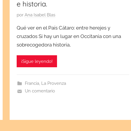
e historia.
P
por
Ana Isabel Blas
u
Qué ver en el País Cátaro: entre herejes y
b
cruzados Si hay un lugar en Occitania con una
l
sobrecogedora historia,
i
c
a
¡Sigue leyendo!
d
a
e
Francia
,
La Provenza
l
Un comentario
s
e
p
t
i