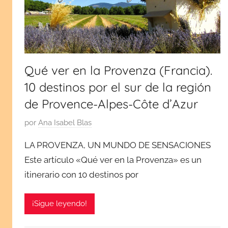
viajes
monumentos,
cultura
por
y
tradiciones.
España
¡Visita
Qué ver en la Provenza (Francia).
mi
y
10 destinos por el sur de la región
blog!
de Provence-Alpes-Côte d’Azur
Europa
P
por
Ana Isabel Blas
u
LA PROVENZA, UN MUNDO DE SENSACIONES
b
Este artículo «Qué ver en la Provenza» es un
l
itinerario con 10 destinos por
i
c
a
¡Sigue leyendo!
d