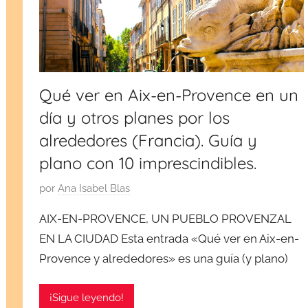
Qué ver en Aix-en-Provence en un
día y otros planes por los
alrededores (Francia). Guía y
plano con 10 imprescindibles.
P
por
Ana Isabel Blas
u
AIX-EN-PROVENCE, UN PUEBLO PROVENZAL
b
EN LA CIUDAD Esta entrada «Qué ver en Aix-en-
l
Provence y alrededores» es una guía (y plano)
i
c
a
¡Sigue leyendo!