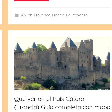
d
a
e
Aix-en-Provence
,
Francia
,
La Provenza
l
j
u
l
i
o
2
8
,
2
0
2
Qué ver en el País Cátaro
5
(Francia) Guía completa con mapa