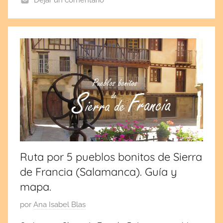
Dejar un comentario
l
s
e
p
t
i
e
m
b
r
e
1
Ruta por 5 pueblos bonitos de Sierra
2
de Francia (Salamanca). Guía y
,
2
mapa.
0
P
por
Ana Isabel Blas
2
u
2