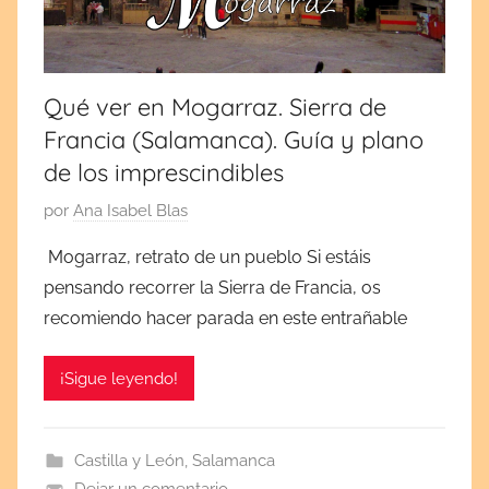
r
e
1
Qué ver en Mogarraz. Sierra de
2
Francia (Salamanca). Guía y plano
,
2
de los imprescindibles
0
P
por
Ana Isabel Blas
2
u
2
Mogarraz, retrato de un pueblo Si estáis
b
pensando recorrer la Sierra de Francia, os
l
recomiendo hacer parada en este entrañable
i
c
¡Sigue leyendo!
a
d
a
Castilla y León
,
Salamanca
e