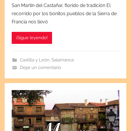
u
2
San Martín del Castañar, florido de tradición El
b
2
recorrido por los bonitos pueblos de la Sierra de
l
Francia nos llevó
i
c
¡Sigue leyendo!
a
d
a
Castilla y León
,
Salamanca
e
Dejar un comentario
l
s
e
p
t
i
e
m
b