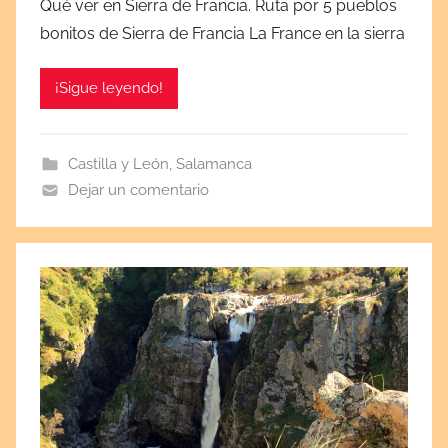
Qué ver en Sierra de Francia. Ruta por 5 pueblos
b
bonitos de Sierra de Francia La France en la sierra
l
i
¡Sigue leyendo!
c
a
d
Castilla y León
,
Salamanca
a
Dejar un comentario
e
l
a
g
o
s
t
o
2
2