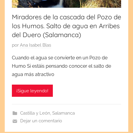
,
2
Miradores de la cascada del Pozo de
0
los Humos. Salto de agua en Arribes
2
del Duero (Salamanca)
2
P
por
Ana Isabel Blas
u
Cuando el agua se convierte en un Pozo de
b
Humo Si estáis pensando conocer el salto de
l
agua más atractivo
i
c
¡Sigue leyendo!
a
d
a
Castilla y León
,
Salamanca
e
Dejar un comentario
l
j