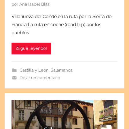
P
por
Ana Isabel Blas
u
Villanueva del Conde en la ruta por la Sierra de
b
Francia La ruta en coche (road trip) por los
l
pueblos
i
c
¡Sigue leyendo!
a
d
a
Castilla y León
,
Salamanca
e
Dejar un comentario
l
s
e
p
t
i
e