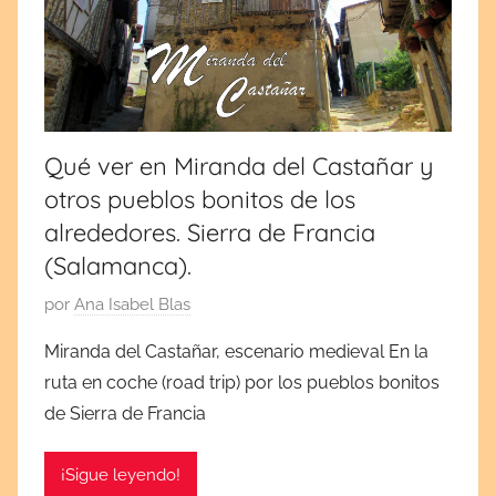
por
cultura
y
España
tradiciones.
¡Visita
y
mi
blog!
Europa
Qué ver en Miranda del Castañar y
otros pueblos bonitos de los
alrededores. Sierra de Francia
(Salamanca).
P
por
Ana Isabel Blas
u
Miranda del Castañar, escenario medieval En la
b
ruta en coche (road trip) por los pueblos bonitos
l
de Sierra de Francia
i
c
¡Sigue leyendo!
a