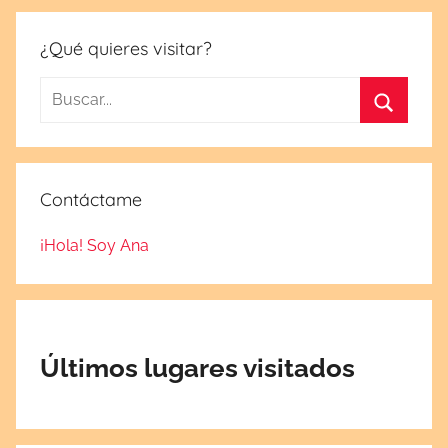
u
n
¿Qué quieres visitar?
i
Buscar:
o
3
Buscar
,
2
Contáctame
0
1
¡Hola! Soy Ana
6
Últimos lugares visitados