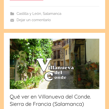
d
a
Castilla y León
,
Salamanca
e
Dejar un comentario
l
o
c
t
u
b
r
e
7
,
2
0
Qué ver en Villanueva del Conde.
2
Sierra de Francia (Salamanca)
2