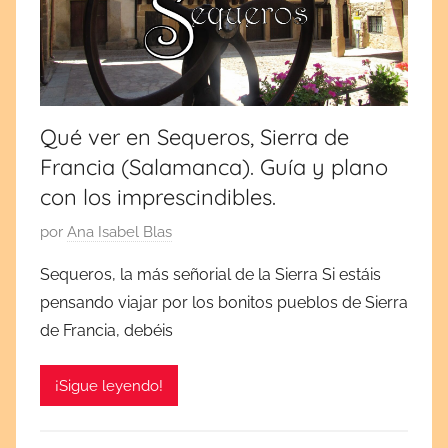
m
b
r
e
1
Qué ver en Sequeros, Sierra de
9
Francia (Salamanca). Guía y plano
,
2
con los imprescindibles.
0
P
por
Ana Isabel Blas
2
u
2
Sequeros, la más señorial de la Sierra Si estáis
b
pensando viajar por los bonitos pueblos de Sierra
l
de Francia, debéis
i
c
¡Sigue leyendo!
a
d
a