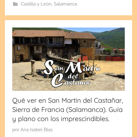
Castilla y León
,
Salamanca
e
l
s
e
p
t
i
e
m
b
r
e
Qué ver en San Martín del Castañar,
1
Sierra de Francia (Salamanca). Guía
6
,
y plano con los imprescindibles.
2
P
por
Ana Isabel Blas
0