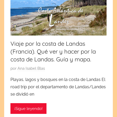
m
b
r
e
1
5
Viaje por la costa de Landas
,
(Francia). Qué ver y hacer por la
2
0
costa de Landas. Guía y mapa.
2
P
por
Ana Isabel Blas
1
u
Playas, lagos y bosques en la costa de Landas El
b
road trip por el departamento de Landas/Landes
l
se dividió en
i
c
¡Sigue leyendo!
a
d