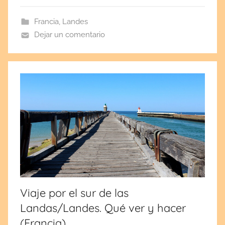
a
Francia
,
Landes
e
Dejar un comentario
l
o
c
t
u
b
r
e
1
4
,
2
Viaje por el sur de las
0
Landas/Landes. Qué ver y hacer
2
1
(Francia)