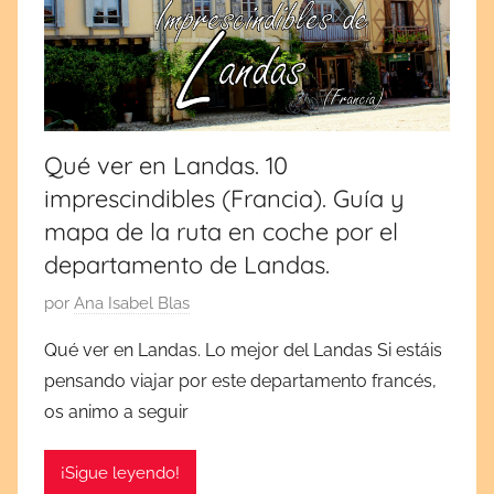
por
cultura
y
España
tradiciones.
¡Visita
y
mi
blog!
Europa
Qué ver en Landas. 10
imprescindibles (Francia). Guía y
mapa de la ruta en coche por el
departamento de Landas.
P
por
Ana Isabel Blas
u
Qué ver en Landas. Lo mejor del Landas Si estáis
b
pensando viajar por este departamento francés,
l
os animo a seguir
i
c
¡Sigue leyendo!
a