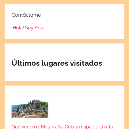
e
Contáctame
7
,
¡Hola! Soy Ana
2
0
2
1
Últimos lugares visitados
Qué ver en el Matarraña: Guía y mapa de la ruta