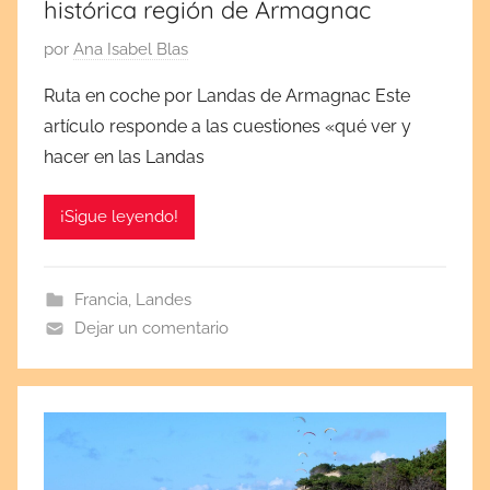
histórica región de Armagnac
P
por
Ana Isabel Blas
u
Ruta en coche por Landas de Armagnac Este
b
artículo responde a las cuestiones «qué ver y
l
hacer en las Landas
i
c
¡Sigue leyendo!
a
d
a
Francia
,
Landes
e
Dejar un comentario
l
n
o
v
i
e