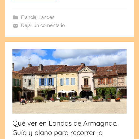
d
a
Francia
,
Landes
e
Dejar un comentario
l
a
g
o
s
t
o
1
6
,
2
0
Qué ver en Landas de Armagnac.
2
Guía y plano para recorrer la
2