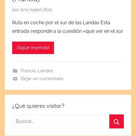
P
por
Ana Isabel Blas
u
Ruta en coche por el sur de las Landas Esta
b
entrada responde a la cuestión «qué ver en el sur
l
i
¡Sigue leyendo!
c
a
d
Francia
,
Landes
a
Dejar un comentario
e
l
o
c
¿Qué quieres visitar?
t
Buscar:
u
b
Buscar
r