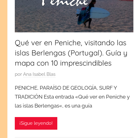
viajes
monumentos,
cultura
por
y
tradiciones.
España
¡Visita
Qué ver en Peniche, visitando las
mi
y
islas Berlengas (Portugal). Guía y
blog!
mapa con 10 imprescindibles
Europa
P
por
Ana Isabel Blas
u
PENICHE, PARAÍSO DE GEOLOGÍA, SURF Y
b
TRADICIÓN Esta entrada «Qué ver en Peniche y
l
las islas Berlengas«, es una guía
i
c
a
¡Sigue leyendo!
d