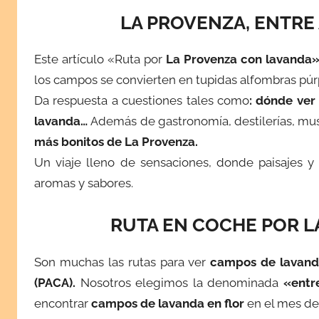
u
LA PROVENZA, ENTRE
b
l
Este artículo «Ruta por
La Provenza con lavanda
i
los campos se convierten en tupidas alfombras púr
c
a
Da respuesta a cuestiones tales como
: dónde ve
d
lavanda…
Además de gastronomía, destilerías, mu
a
más bonitos de La Provenza.
e
Un viaje lleno de sensaciones, donde paisajes y
l
aromas y sabores.
s
e
RUTA EN COCHE POR LA 
p
t
Son muchas las rutas para ver
campos de lavan
i
(PACA).
Nosotros elegimos la denominada
«entr
e
encontrar
campos de lavanda en flor
en el mes de
m