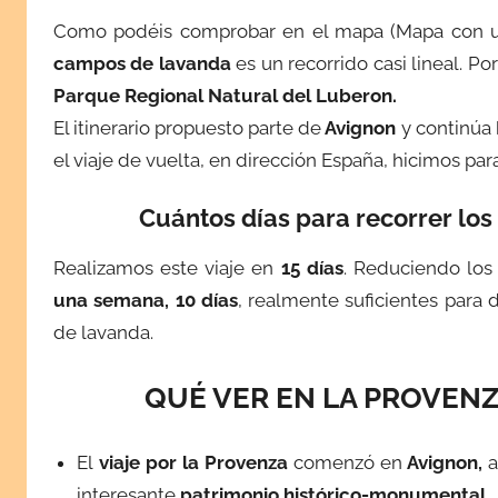
b
Como podéis comprobar en el mapa (Mapa con ub
r
e
campos de lavanda
es un recorrido casi lineal. P
2
Parque Regional Natural del Luberon.
3
El itinerario propuesto parte de
Avignon
y continúa
,
el viaje de vuelta, en dirección España, hicimos pa
2
0
Cuántos días para recorrer lo
1
6
Realizamos este viaje en
15 días
. Reduciendo los
una semana, 10 días
, realmente suficientes para 
de lavanda.
QUÉ VER EN LA PROVEN
El
viaje por la Provenza
comenzó en
Avignon,
interesante
patrimonio histórico-monumental
.