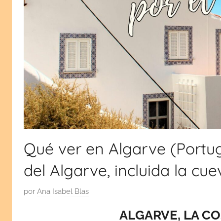
viajes
monumentos,
cultura
por
y
tradiciones.
España
¡Visita
mi
y
blog!
Europa
Qué ver en Algarve (Portug
del Algarve, incluida la cue
P
por
Ana Isabel Blas
u
ALGARVE, LA CO
b