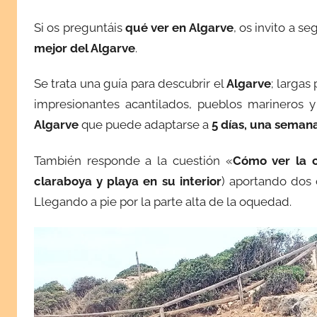
l
Si os preguntáis
qué ver en Algarve
, os invito a s
i
mejor del Algarve
.
c
a
Se trata una guía para descubrir el
Algarve
; largas
d
impresionantes acantilados, pueblos marineros 
a
e
Algarve
que puede adaptarse a
5 días, una semana
l
s
También responde a la cuestión «
Cómo ver la 
e
claraboya y playa en su interior
) aportando dos 
p
Llegando a pie por la parte alta de la oquedad.
t
i
e
m
b
r