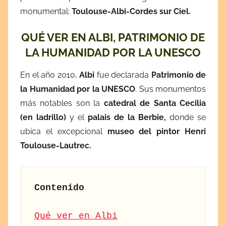
a
monumental:
Toulouse-Albi-Cordes sur Ciel.
y
QUÉ VER EN ALBI, PATRIMONIO DE
o
2
LA HUMANIDAD POR LA UNESCO
3
En el año 2010,
Albi
fue declarada
Patrimonio de
,
2
la Humanidad por la UNESCO
. Sus monumentos
0
más notables son la
catedral de Santa Cecilia
2
(en ladrillo)
y el
palais de la Berbie,
donde se
3
ubica el excepcional
museo del pintor Henri
Toulouse-Lautrec.
Contenido
Qué ver en Albi