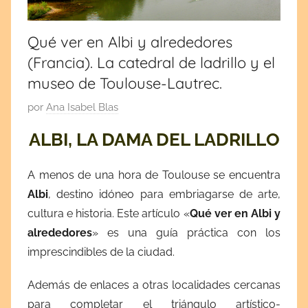
por
cultura
y
España
tradiciones.
Qué ver en Albi y alrededores
¡Visita
(Francia). La catedral de ladrillo y el
y
mi
museo de Toulouse-Lautrec.
blog!
Europa
P
por
Ana Isabel Blas
u
ALBI, LA DAMA DEL LADRILLO
b
l
A menos de una hora de Toulouse se encuentra
i
Albi
, destino idóneo para embriagarse de arte,
c
cultura e historia. Este artículo «
Qué ver en Albi y
a
alrededores
» es una guía práctica con los
d
a
imprescindibles de la ciudad.
e
Además de enlaces a otras localidades cercanas
l
para completar el triángulo artístico-
m