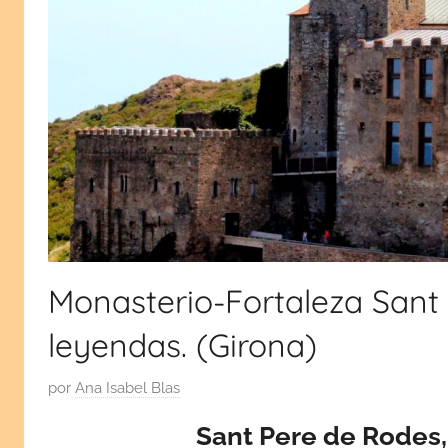
viajes
monumentos,
cultura
por
y
tradiciones.
España
¡Visita
mi
y
blog!
Europa
Monasterio-Fortaleza Sant 
leyendas. (Girona)
P
por
Ana Isabel Blas
u
Sant Pere de Rodes
b