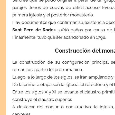
0
parajes llenos de cuevas de difícil acceso. Evol
1
primera iglesia y el posterior monasterio.
4
Hay documentos que confirman su existencia desde 
Sant Pere de Rodes
sufrió daños por causa de l
Finalmente, tuvo que ser abandonado en 1798.
Construcción del mona
La construcción de su configuración principal se
románico a partir del prerrománico.
Luego, a lo largo de los siglos, se irán ampliando y
De la primera etapa son la iglesia, el refectorio y el 
Entre los siglos X y XI se levanta el claustro primit
construye el claustro superior.
A destacar del conjunto constructivo: la iglesi
capiteles.