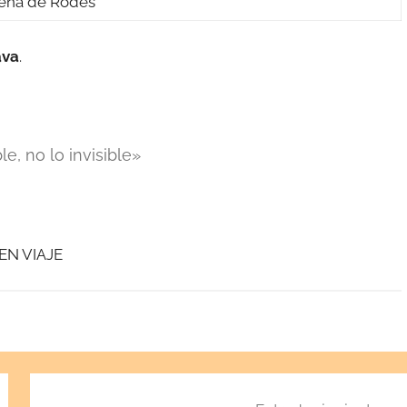
lena de Rodes
ava
.
e, no lo invisible»
EN VIAJE