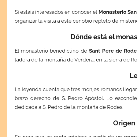
l
Si estáis interesados en conocer el
Monasterio San
i
organizar la visita a este cenobio repleto de mister
c
a
Dónde está el monas
d
a
El monasterio benedictino de
Sant Pere de Rode
e
ladera de la montaña de Verdera, en la sierra de R
l
a
L
b
r
La leyenda cuenta que tres monjes romanos llegar
i
brazo derecho de S. Pedro Apóstol. Lo escondier
l
dedicada a S. Pedro de la montaña de Rodes.
1
4
Origen 
,
2
Se cree que se pudo originar a partir de un grup