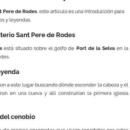
t Pere de Rodes
, este artículo es una introducción para
ios y leyendas.
terio Sant Pere de Rodes
s
está situado sobre el golfo de
Port de la Selva
en la
odes.
eyenda
on a este lugar buscando dónde esconder la cabeza y el
on en una cueva y allí construirían la primera iglesia
del cenobio
o de monjes anacoretas que vivían repartidos por estos