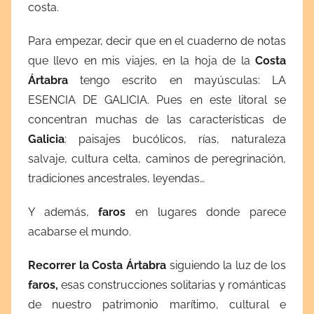
costa.
s
e
Para empezar, decir que en el cuaderno de notas
p
que llevo en mis viajes, en la hoja de la
Costa
t
Ártabra
tengo escrito en mayúsculas: LA
i
ESENCIA DE GALICIA. Pues en este litoral se
e
concentran muchas de las características de
m
Galicia
: paisajes bucólicos, rías, naturaleza
b
salvaje, cultura celta, caminos de peregrinación,
r
tradiciones ancestrales, leyendas…
e
1
Y además,
faros
en lugares donde parece
1
acabarse el mundo.
,
2
Recorrer la Costa Ártabra
siguiendo la luz de los
0
faros,
esas construcciones solitarias y románticas
1
de nuestro patrimonio marítimo, cultural e
4