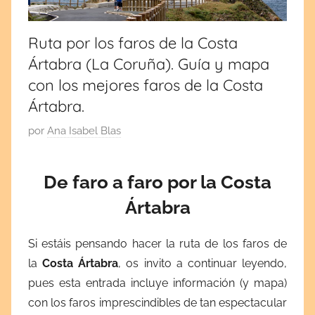
por
cultura
y
España
tradiciones.
Ruta por los faros de la Costa
¡Visita
Ártabra (La Coruña). Guía y mapa
y
mi
con los mejores faros de la Costa
blog!
Europa
Ártabra.
P
por
Ana Isabel Blas
u
b
De faro a faro por la Costa
l
Ártabra
i
c
a
Si estáis pensando hacer la ruta de los faros de
d
la
Costa Ártabra
, os invito a continuar leyendo,
a
pues esta entrada incluye información (y mapa)
e
con los faros imprescindibles de tan espectacular
l