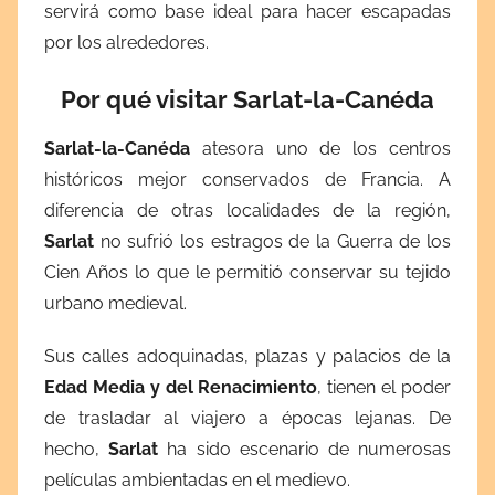
servirá como base ideal para hacer escapadas
o
por los alrededores.
v
i
Por qué visitar Sarlat-la-Canéda
e
m
Sarlat-la-Canéda
atesora uno de los centros
b
históricos mejor conservados de Francia. A
r
diferencia de otras localidades de la región,
e
Sarlat
no sufrió los estragos de la Guerra de los
1
Cien Años lo que le permitió conservar su tejido
7
urbano medieval.
,
2
Sus calles adoquinadas, plazas y palacios de la
0
Edad Media y del Renacimiento
, tienen el poder
2
de trasladar al viajero a épocas lejanas. De
5
hecho,
Sarlat
ha sido escenario de numerosas
películas ambientadas en el medievo.