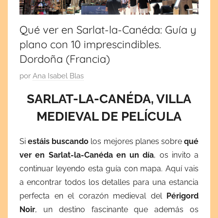
por
cultura
y
España
tradiciones.
Qué ver en Sarlat-la-Canéda: Guía y
¡Visita
plano con 10 imprescindibles.
y
mi
Dordoña (Francia)
blog!
Europa
P
por
Ana Isabel Blas
u
SARLAT-LA-CANÉDA, VILLA
b
MEDIEVAL DE PELÍCULA
l
i
c
Si
estáis buscando
los mejores planes sobre
qué
a
ver en Sarlat-la-Canéda en un día
, os invito
a
d
continuar leyendo esta guía con mapa. Aquí vais
a
a encontrar todos los detalles para una estancia
e
perfecta en el corazón medieval del
Périgord
l
Noir
, un destino fascinante que además os
n