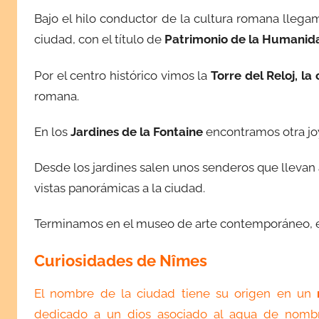
2
Bajo el hilo conductor de la cultura romana lleg
0
ciudad, con el título de
Patrimonio de la Humanid
2
5
Por el centro histórico vimos la
Torre del Reloj,
la 
romana.
En los
Jardines de la Fontaine
encontramos otra joy
Desde los jardines salen unos senderos que llevan 
vistas panorámicas a la ciudad.
Terminamos en el museo de arte contemporáneo, 
Curiosidades de Nîmes
El nombre de la ciudad tiene su origen en un
dedicado a un dios asociado al agua de nomb