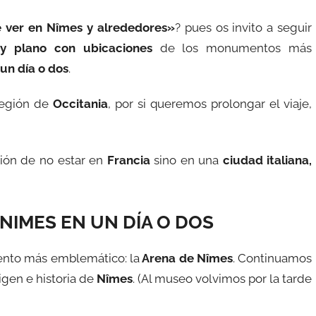
 ver en Nîmes y alrededores»
? pues os invito a seguir
y plano con ubicaciones
de los monumentos más
n día o dos
.
 región de
Occitania
, por si queremos prolongar el viaje,
ión de no estar en
Francia
sino en
una
ciudad italiana,
NIMES EN UN DÍA O DOS
to más emblemático: la
Arena de Nîmes
. Continuamos
igen e historia de
Nîmes
. (Al museo volvimos por la tarde