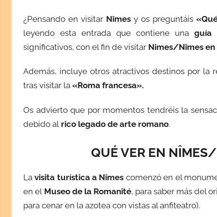
l
¿Pensando en visitar
Nîmes
y os preguntáis
«Qué
i
leyendo esta entrada que contiene una
guía 
c
a
significativos, con el fin de visitar
Nimes/Nîmes en u
d
Además, incluye otros atractivos destinos por la
a
e
tras visitar la
«Roma francesa».
l
a
Os advierto que por momentos tendréis la sensac
g
debido al
rico legado de arte romano
.
o
s
QUÉ VER EN NÎMES/
t
o
La
visita turística a Nîmes
comenzó en el monumen
1
en el
Museo de la Romanité
, para saber más del or
9
para cenar en la azotea con vistas al anfiteatro).
,