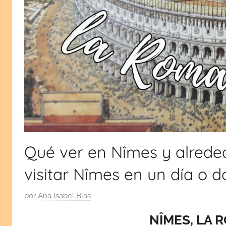
viajes
monumentos,
cultura
por
y
tradiciones.
España
¡Visita
mi
y
blog!
Europa
Qué ver en Nîmes y alreded
visitar Nîmes en un día o d
P
por
Ana Isabel Blas
u
NÎMES, LA 
b