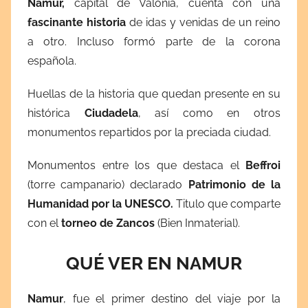
Namur,
capital de Valonia, cuenta con una
o
fascinante historia
de idas y venidas de un reino
c
a otro. Incluso formó parte de la corona
t
española.
u
b
Huellas de la historia que quedan presente en su
r
histórica
Ciudadela
, así como en otros
e
monumentos repartidos por la preciada ciudad.
2
6
Monumentos entre los que destaca el
Beffroi
,
(torre campanario) declarado
Patrimonio de la
2
Humanidad por la UNESCO.
Titulo que comparte
0
con el
torneo de Zancos
(Bien Inmaterial).
2
4
QUÉ VER EN NAMUR
Namur
, fue el primer destino del viaje por la