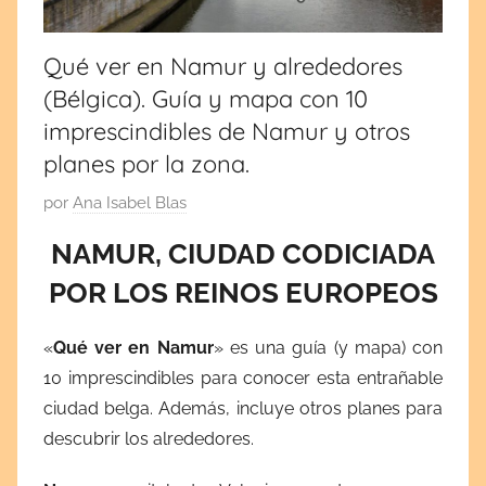
por
cultura
y
España
tradiciones.
Qué ver en Namur y alrededores
¡Visita
(Bélgica). Guía y mapa con 10
y
mi
imprescindibles de Namur y otros
blog!
Europa
planes por la zona.
P
por
Ana Isabel Blas
u
NAMUR, CIUDAD CODICIADA
b
POR LOS REINOS EUROPEOS
l
i
c
«
Qué ver en Namur
» es una guía (y mapa) con
a
10 imprescindibles para conocer esta entrañable
d
ciudad belga. Además, incluye otros planes para
a
descubrir los alrededores.
e
l