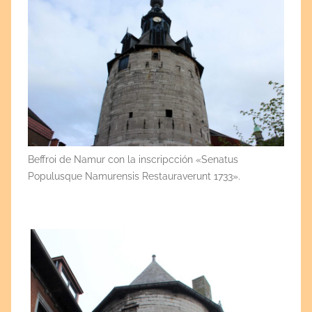
Beffroi de Namur con la inscripcción «Senatus
Populusque Namurensis Restauraverunt 1733».