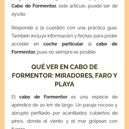
Cabo de Formentor,
este artículo puede ser de
d
ayuda.
i
c
Responde a la cuestión con una práctica guía.
i
También incluye información y fechas para poder
e
acceder en
coche particular
al
cabo de
m
Formentor,
pues no siempre es posible.
b
r
QUÉ VER EN CABO DE
e
FORMENTOR: MIRADORES, FARO Y
8
,
PLAYA
2
0
El
cabo de Formentor
es una especie de
2
apéndice de 20 km de largo. Un paraje rocoso y
3
abrupto perfilado por acantilados cubiertos de
pinos, donde el viento y el mar golpean con