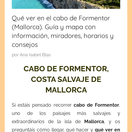
por
cultura
y
España
tradiciones.
Qué ver en el cabo de Formentor
¡Visita
(Mallorca). Guía y mapa con
y
mi
información, miradores, horarios y
blog!
Europa
consejos
P
por
Ana Isabel Blas
u
CABO DE FORMENTOR,
b
COSTA SALVAJE DE
l
i
MALLORCA
c
a
Si estáis pensado recorrer
cabo de
Formentor
,
d
uno de los paisajes más salvajes y
a
extraordinarios de la isla de
Mallorca
, y os
e
preguntáis cómo llegar, qué hacer y
qué ver en
l