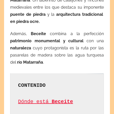
Matarraña
. Un laberinto de callejones y rincones
n
medievales entre los que destaca su imponente
i
puente de piedra
y la
arquitectura tradicional
o
en piedra ocre.
4
,
Además,
Beceite
combina a la perfección
2
patrimonio monumental y cultural
con una
0
naturaleza
cuyo protagonista es la ruta por las
2
pasarelas de madera sobre las agua turquesa
6
del
río Matarraña
.
CONTENIDO
Dónde está 
Beceite