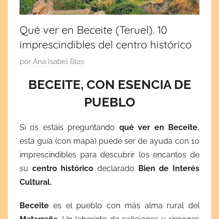
por
cultura
y
España
tradiciones.
Qué ver en Beceite (Teruel). 10
¡Visita
imprescindibles del centro histórico
y
mi
blog!
P
por
Ana Isabel Blas
Europa
u
BECEITE, CON ESENCIA DE
b
PUEBLO
l
i
c
Si os estáis preguntando
qué ver en Beceite
,
a
esta guía (con mapa) puede ser de ayuda con 10
d
imprescindibles para descubrir los encantos de
a
su
centro histórico
declarado
Bien de Interés
e
Cultural.
l
j
Beceite
es el pueblo con más alma rural del
u